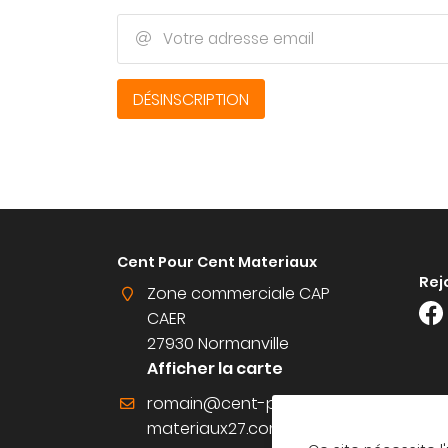
à l'adresse email indiqué ci-dessus. Vous pouvez vous désinscrire à t
moment en utilisant
le formulaire de désinscription
.
Votre adresse email

INSCRIPTION
DÉSINSCRIPTION
Cent Pour Cent Materiaux
Rej
Zone commerciale CAP
CAER
27930 Normanville
Afficher la carte