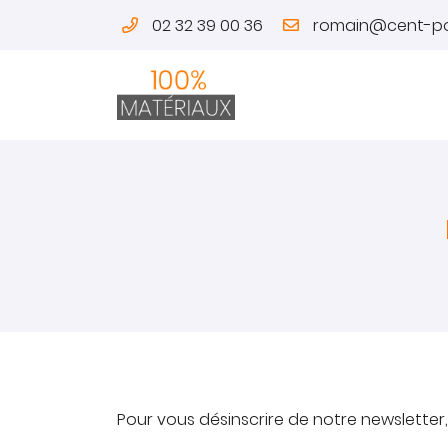
02 32 39 00 36
Zone commerciale CAP CAER
27930 Normanville
02 32 39 00 36
Adresse email de réception

Pour vous désinscrire de notre newsletter,
En cochant cette case, vous consentez à recevoir nos propositions co