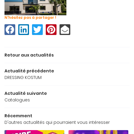
N'hésitez pas à partager !
Retour aux actualités
Actualité précédente
DRESSING KOSTUM
Une questio
Accueil
Actualité suivante
Catalogues
 Fenêtres - Volets
02 32 39 00 
Portails
Récemment
D'autres actualités qui pourraient vous intéresser
Catalogues