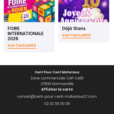
Galerie
Actualités
Rejoignez-nous
Contact
FOIRE
Déjà 10ans
INTERNATIONALE
Voir l'actualité
2026
Voir l'actualité
Cent Pour Cent Materiaux
Zone commerciale CAP CAER
27930 Normanville
Afficher la carte
02 32 39 00 36