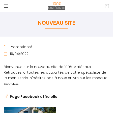


Zone commerciale CAP CAER
27930 Normanville
NOUVEAU SITE
02 32 39 00 36
Promotions
/

19/04/2022

Bienvenue sur le nouveau site de 100% Matériaux.
Retrouvez ici toutes les actualités de votre spécialiste de
la menuiserie. N'hésitez pas à nous suivre sur les réseaux
Adresse email de réception

sociaux.
En cochant cette case, vous consentez à recevoir nos propositions
commerciales à l'adresse email indiqué ci-dessus. Vous pouvez vous
désinscrire à tout moment en utilisant
le formulaire de désinscription
.
Page Facebook officielle
INSCRIPTION